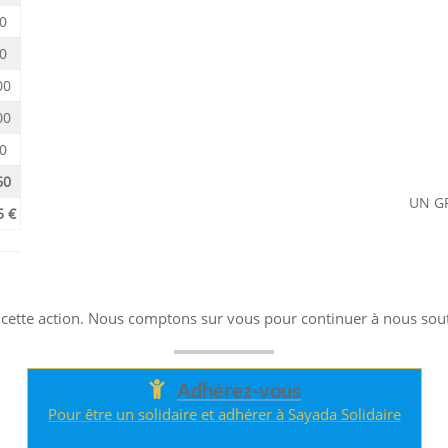
0
0
00
00
0
60
UN GR
5 €
ur cette action. Nous comptons sur vous pour continuer à nous sou
Adhérez-vous
Pour être un solidaire et adhérer à Sayada Solidaire