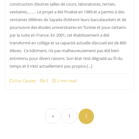
construction d’autres salles de cours, laboratoires, terrain,
vestiaires,…….. Le projet a été finalisé en 1989 et a permis à des
centaines d’élèves de Sayada d’obtenir leurs baccalauréats et de
poursuivre des études universitaires en Tunisie et pour certains
par la suite en France. En 2001, cet établissement a été
transformé en collège et sa capacité actuelle d’accueil est de 800
élèves. Ce bâtiment, n’a pas malheureusement pas été bien
entretenu pour divers raisons. Son état s’est dégradé au fil du
temps et il n’est actuellement pas propice […]
Our Causes
0
2 min read
Pagination
des
«
1
2
publications